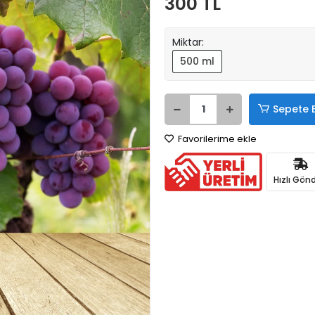
300 TL
Miktar:
500 ml
Sepete 
Favorilerime ekle
Hızlı Gönd