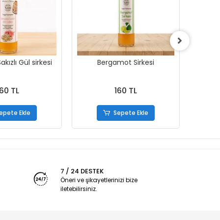
kızlı Gül sirkesi
Bergamot Sirkesi
160 TL
160 TL
epete Ekle
Sepete Ekle
7 / 24 DESTEK
Öneri ve şikayetlerinizi bize
iletebilirsiniz.