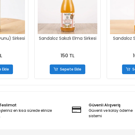
unu) Sirkesi
Sandaloz Sakızlı Elma Sirkesi
Sandaloz Sa
L
150 TL
 Ekle
Sepete Ekle
S
 Teslimat
Güvenli Alışveriş
şleriniz en kısa sürede elinize
Güvenli ve kolay ödeme
.
sistemi