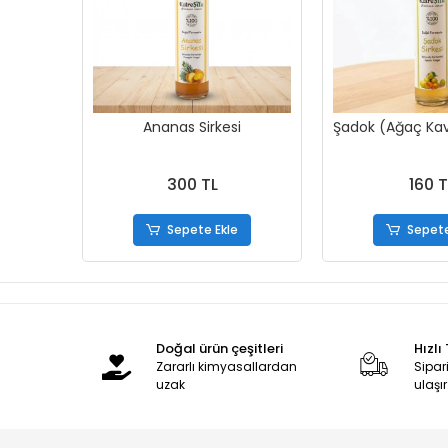
Ananas Sirkesi
Şadok (Ağaç Kav
300 TL
160 T
Sepete Ekle
Sepete
Doğal ürün çeşitleri
Hızlı
Zararlı kimyasallardan
Sipari
uzak
ulaşır