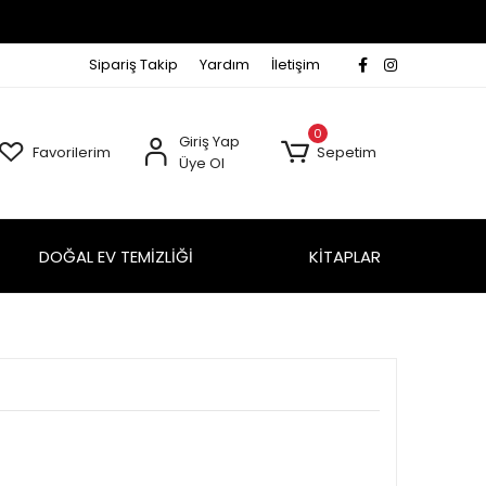
Sipariş Takip
Yardım
İletişim
0
Giriş Yap
Favorilerim
Sepetim
Üye Ol
DOĞAL EV TEMİZLİĞİ
KİTAPLAR