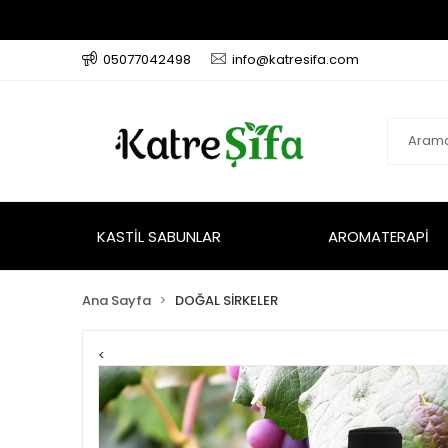
05077042498
info@katresifa.com
KASTİL SABUNLAR
AROMATERAPİ
Ana Sayfa
DOĞAL SİRKELER
<