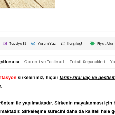
Tavsiye Et
Yorum Yaz
Karşılaştır
Fiyat Alar
çıklaması
Garanti ve Teslimat
Taksit Seçenekleri
Yo
ntasyon
sirkelerimiz, hiçbir
tarım-zirai ilaç ve pestisit
r.
öntem ile yapılmaktadır. Sirkenin mayalanması için 
ılmaktadır. Sirkeleşme sürecini daha da kaliteli hale 