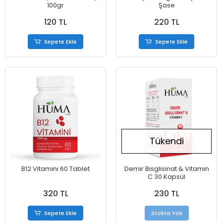
100gr
Şase
120 TL
220 TL
Sepete Ekle
Sepete Ekle
Tükendi
B12 Vitamini 60 Tablet
Demir Bisglisinat & Vitamin
C 30 Kapsül
320 TL
230 TL
Sepete Ekle
Stokta Yok