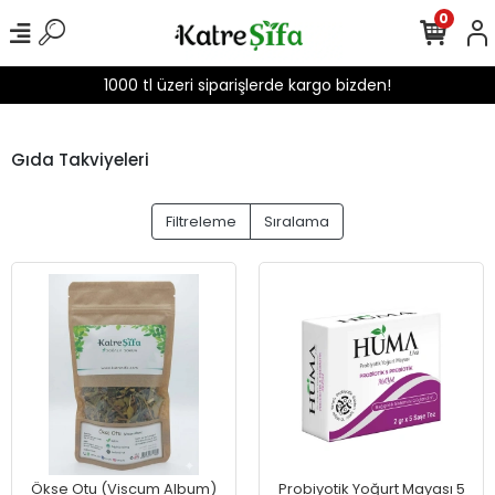
0
1000 tl üzeri siparişlerde kargo bizden!
Gıda Takviyeleri
Filtreleme
Sıralama
Ökse Otu (Viscum Album)
Probiyotik Yoğurt Mayası 5