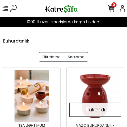
0
1000 tl üzeri siparişlerde kargo bizden!
Buhurdanlık
Filtreleme
Sıralama
Tükendi
TEA LİGHT MUM
VAZO BUHURDANLIK -