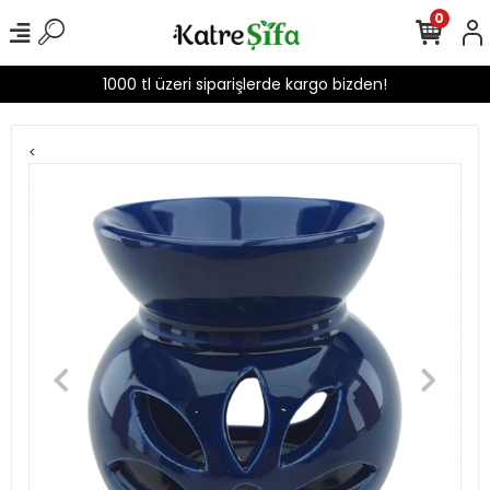
0
1000 tl üzeri siparişlerde kargo bizden!
<