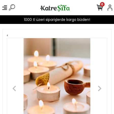
0
1000 tl üzeri siparişlerde kargo bizden!
<