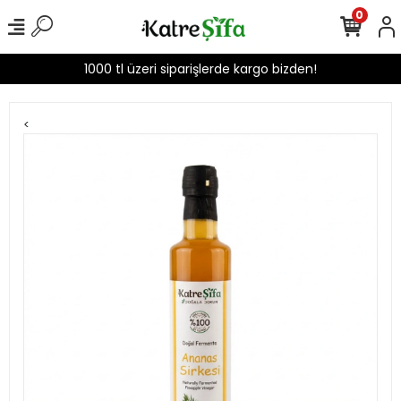
0
1000 tl üzeri siparişlerde kargo bizden!
<