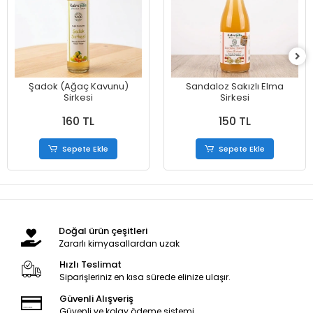
Şadok (Ağaç Kavunu)
Sandaloz Sakızlı Elma
Sirkesi
Sirkesi
160 TL
150 TL
Sepete Ekle
Sepete Ekle
Doğal ürün çeşitleri
Zararlı kimyasallardan uzak
Hızlı Teslimat
Siparişleriniz en kısa sürede elinize ulaşır.
Güvenli Alışveriş
Güvenli ve kolay ödeme sistemi