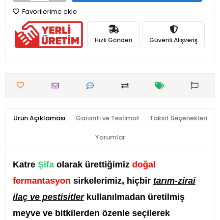
Favorilerime ekle
Hızlı Gönderi
Güvenli Alışveriş
Ürün Açıklaması
Garanti ve Teslimat
Taksit Seçenekleri
Yorumlar
Katre
Şifa
olarak ürettiğimiz
doğal
fermantasyon
sirkelerimiz, hiçbir
tarım-zirai
ilaç ve pestisitler
kullanılmadan üretilmiş
meyve ve bitkilerden özenle seçilerek