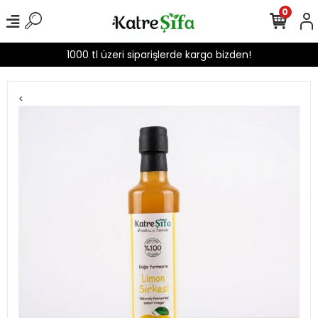
0
1000 tl üzeri siparişlerde kargo bizden!
<