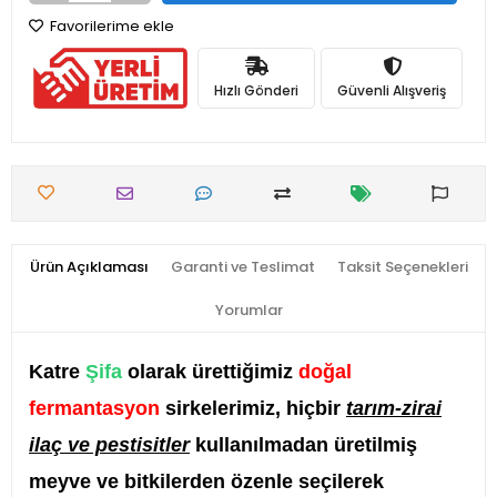
Favorilerime ekle
Hızlı Gönderi
Güvenli Alışveriş
Ürün Açıklaması
Garanti ve Teslimat
Taksit Seçenekleri
Yorumlar
Katre
Şifa
olarak ürettiğimiz
doğal
fermantasyon
sirkelerimiz, hiçbir
tarım-zirai
ilaç ve pestisitler
kullanılmadan üretilmiş
meyve ve bitkilerden özenle seçilerek