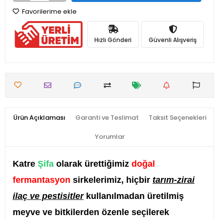
Favorilerime ekle
Hızlı Gönderi
Güvenli Alışveriş
Ürün Açıklaması
Garanti ve Teslimat
Taksit Seçenekleri
Yorumlar
Katre
Şifa
olarak ürettiğimiz
doğal
fermantasyon
sirkelerimiz, hiçbir
tarım-zirai
ilaç ve pestisitler
kullanılmadan üretilmiş
meyve ve bitkilerden özenle seçilerek