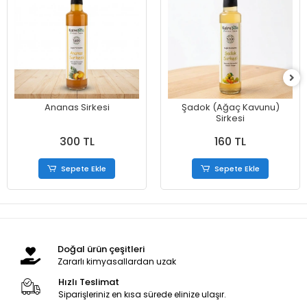
Ananas Sirkesi
Şadok (Ağaç Kavunu)
Sirkesi
300 TL
160 TL
Sepete Ekle
Sepete Ekle
Doğal ürün çeşitleri
Zararlı kimyasallardan uzak
Hızlı Teslimat
Siparişleriniz en kısa sürede elinize ulaşır.