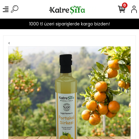
0
1000 tl üzeri siparişlerde kargo bizden!
<