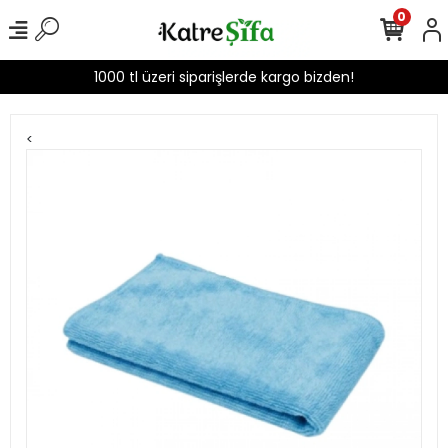
0
1000 tl üzeri siparişlerde kargo bizden!
<