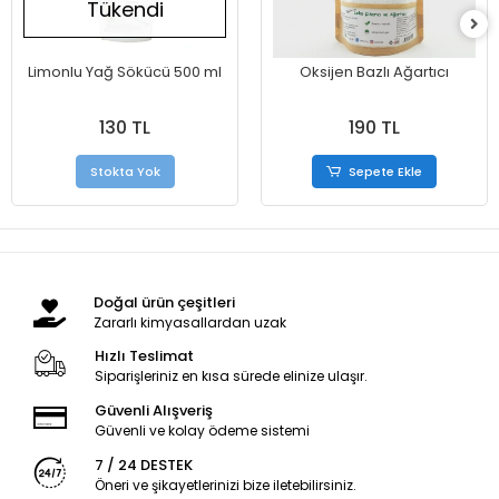
Tükendi
Limonlu Yağ Sökücü 500 ml
Oksijen Bazlı Ağartıcı
130 TL
190 TL
Stokta Yok
Sepete Ekle
Doğal ürün çeşitleri
Zararlı kimyasallardan uzak
Hızlı Teslimat
Siparişleriniz en kısa sürede elinize ulaşır.
Güvenli Alışveriş
Güvenli ve kolay ödeme sistemi
7 / 24 DESTEK
Öneri ve şikayetlerinizi bize iletebilirsiniz.