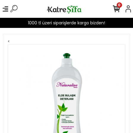
0
1000 tl üzeri siparişlerde kargo bizden!
<