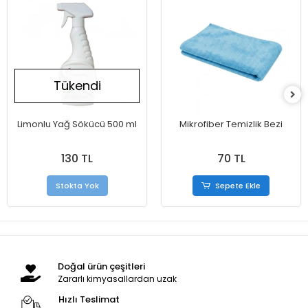
Tükendi
Limonlu Yağ Sökücü 500 ml
Mikrofiber Temizlik Bezi
130 TL
70 TL
Stokta Yok
Sepete Ekle
Doğal ürün çeşitleri
Zararlı kimyasallardan uzak
Hızlı Teslimat