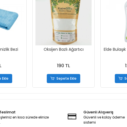
izlik Bezi
Oksijen Bazlı Ağartıcı
Elde Bulaşık
L
190 TL
 Ekle
Sepete Ekle
S
 Teslimat
Güvenli Alışveriş
şleriniz en kısa sürede elinize
Güvenli ve kolay ödeme
.
sistemi