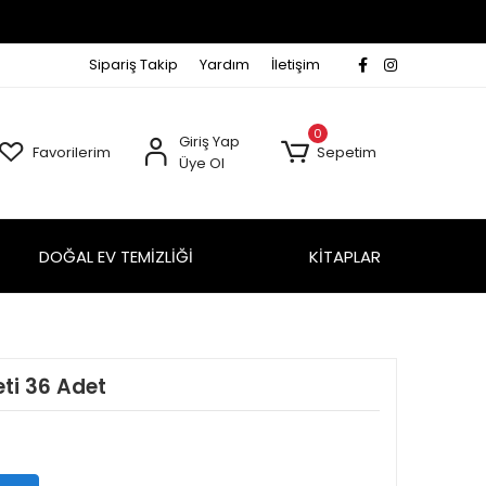
Sipariş Takip
Yardım
İletişim
0
Giriş Yap
Favorilerim
Sepetim
Üye Ol
DOĞAL EV TEMİZLİĞİ
KİTAPLAR
eti 36 Adet