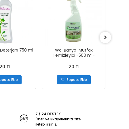
 Deterjanı 750 ml
Wc-Banyo-Mutfak
Leke
Temizleyici -500 ml-
120 TL
120 TL
epete Ekle
Sepete Ekle
7 / 24 DESTEK
Öneri ve şikayetlerinizi bize
iletebilirsiniz.