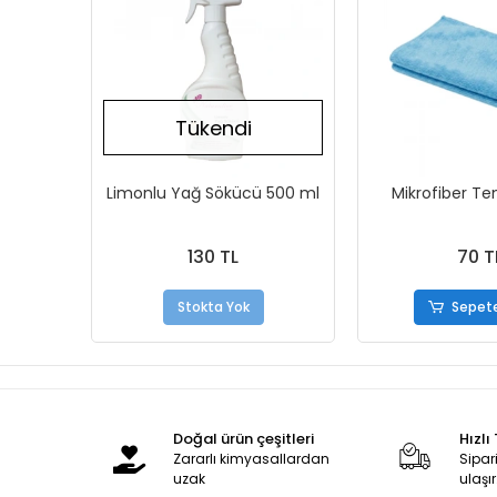
Tükendi
Limonlu Yağ Sökücü 500 ml
Mikrofiber Tem
130 TL
70 T
Stokta Yok
Sepete
Doğal ürün çeşitleri
Hızlı
Zararlı kimyasallardan
Sipari
uzak
ulaşır