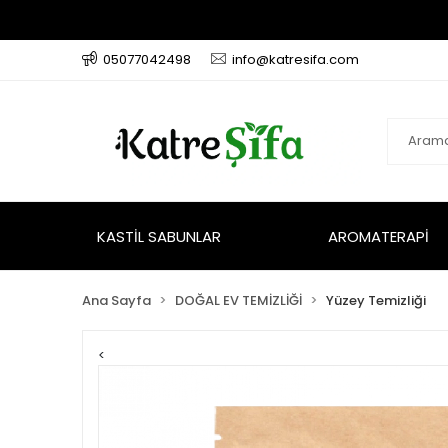
05077042498
info@katresifa.com
KASTİL SABUNLAR
AROMATERAPİ
Ana Sayfa
DOĞAL EV TEMİZLİĞİ
Yüzey Temizliği
<