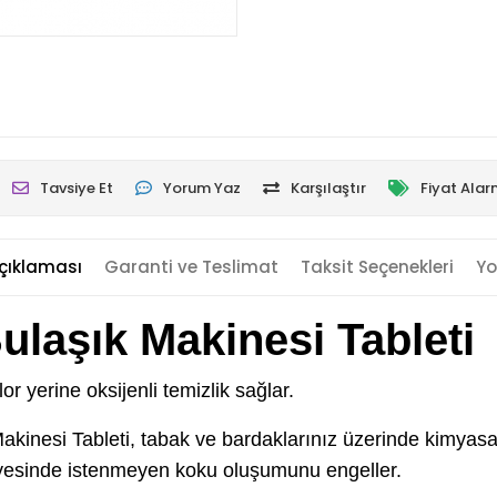
Tavsiye Et
Yorum Yaz
Karşılaştır
Fiyat Alar
çıklaması
Garanti ve Teslimat
Taksit Seçenekleri
Yo
ulaşık Makinesi Tableti
r yerine oksijenli temizlik sağlar.
Makinesi Tableti, tabak ve bardaklarınız üzerinde kimyasa
sayesinde istenmeyen koku oluşumunu engeller.