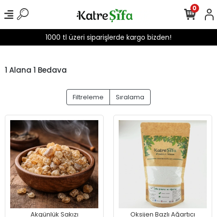
0
1000 tl üzeri siparişlerde kargo bizden!
1 Alana 1 Bedava
Filtreleme
Sıralama
Akgünlük Sakızı
Oksijen Bazlı Ağartıcı