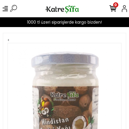
0
1000 tl üzeri siparişlerde kargo bizden!
<