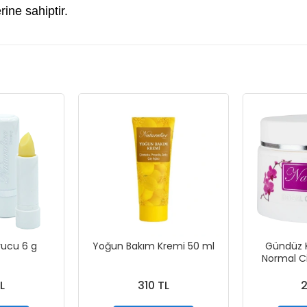
ine sahiptir.
ucu 6 g
Yoğun Bakım Kremi 50 ml
Gündüz 
Normal Cil
L
310 TL
2