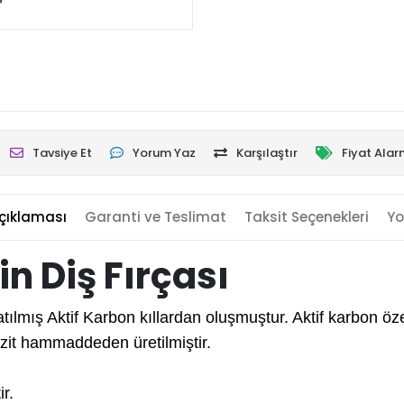
Tavsiye Et
Yorum Yaz
Karşılaştır
Fiyat Alar
çıklaması
Garanti ve Teslimat
Taksit Seçenekleri
Yo
in Diş Fırçası
atılmış Aktif Karbon kıllardan oluşmuştur. Aktif karbon öze
ozit hammaddeden üretilmiştir.
r.