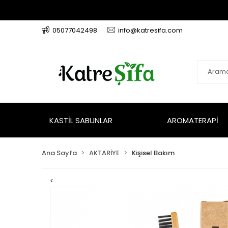
05077042498
info@katresifa.com
KASTİL SABUNLAR
AROMATERAPİ
Ana Sayfa
AKTARİYE
Kişisel Bakım
<