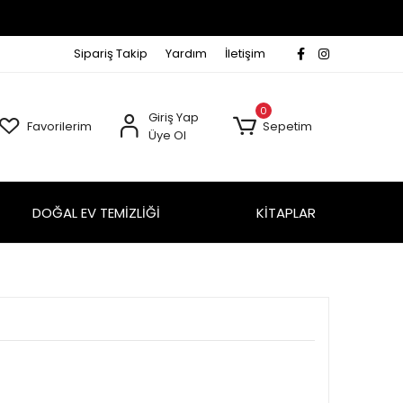
Sipariş Takip
Yardım
İletişim
0
Giriş Yap
Favorilerim
Sepetim
Üye Ol
DOĞAL EV TEMİZLİĞİ
KİTAPLAR