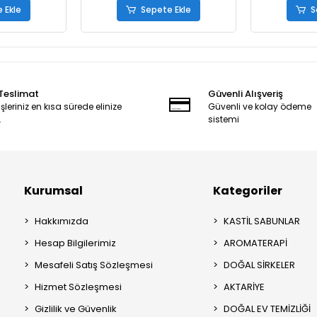
 Ekle
Sepete Ekle
S
 Teslimat
Güvenli Alışveriş
şleriniz en kısa sürede elinize
Güvenli ve kolay ödeme
.
sistemi
Kurumsal
Kategoriler
Hakkımızda
KASTİL SABUNLAR
Hesap Bilgilerimiz
AROMATERAPİ
Mesafeli Satış Sözleşmesi
DOĞAL SİRKELER
Hizmet Sözleşmesi
AKTARİYE
Gizlilik ve Güvenlik
DOĞAL EV TEMİZLİĞİ