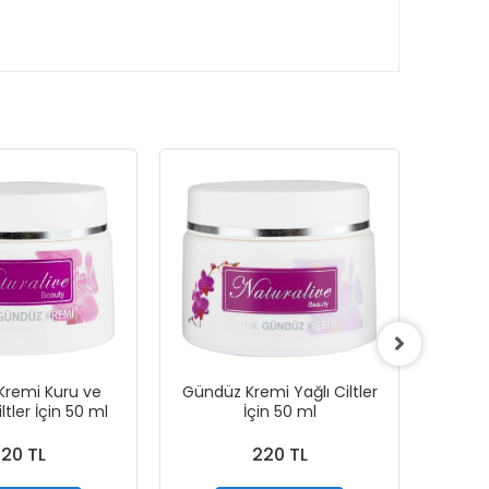
Kremi Kuru ve
Gündüz Kremi Yağlı Ciltler
Karanf
tler İçin 50 ml
İçin 50 ml
20 TL
220 TL