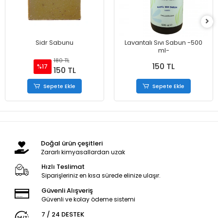
Sidr Sabunu
Lavantalı Sıvı Sabun -500
ml-
180 TL
150 TL
%17
150 TL
Sepete Ekle
Sepete Ekle
Doğal ürün çeşitleri
Zararlı kimyasallardan uzak
Hızlı Teslimat
Siparişleriniz en kısa sürede elinize ulaşır.
Güvenli Alışveriş
Güvenli ve kolay ödeme sistemi
7 / 24 DESTEK