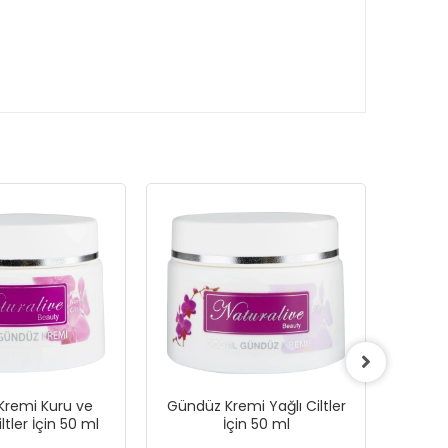
Kremi Kuru ve
Gündüz Kremi Yağlı Ciltler
Karanf
tler İçin 50 ml
İçin 50 ml