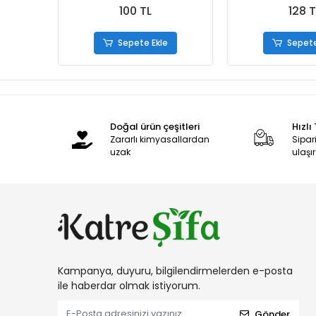
100 TL
128 T
Sepete Ekle
Sepete
Doğal ürün çeşitleri
Hızlı
Zararlı kimyasallardan
Sipari
uzak
ulaşır
Kampanya, duyuru, bilgilendirmelerden e-posta
ile haberdar olmak istiyorum.
Gönder