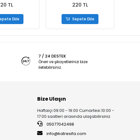
20 TL
220 TL
epete Ekle
Sepete Ekle
7 / 24 DESTEK
Öneri ve şikayetlerinizi bize
iletebilirsiniz.
Bize Ulaşın
Haftaiçi 09:00 - 19:00 Cumartesi 10:00 -
17:00 saatleri arasında ulaşabilirsiniz.
05077042498
info@katresifa.com