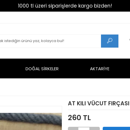
1000 tl üzeri siparişlerde kargo bizden!
DOĞAL SİRKELER
AKTARİYE
AT KILI VÜCUT FIRÇASI
260 TL