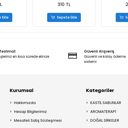
L
310 TL
2
 Ekle
Sepete Ekle
S
 Teslimat
Güvenli Alışveriş
şleriniz en kısa sürede elinize
Güvenli ve kolay ödeme
.
sistemi
Kurumsal
Kategoriler
Hakkımızda
KASTİL SABUNLAR
Hesap Bilgilerimiz
AROMATERAPİ
Mesafeli Satış Sözleşmesi
DOĞAL SİRKELER