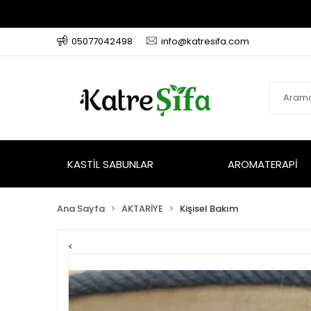
05077042498
info@katresifa.com
KASTİL SABUNLAR
AROMATERAPİ
Ana Sayfa
AKTARİYE
Kişisel Bakım
<