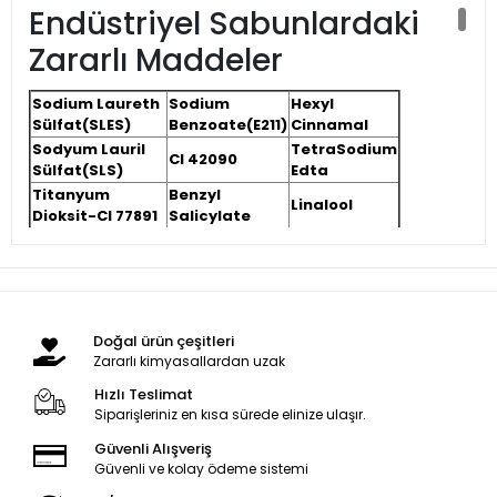
Endüstriyel Sabunlardaki
Zararlı Maddeler
Sodium Laureth
Sodium
Hexyl
Sülfat(SLES)
Benzoate(E211)
Cinnamal
Sodyum Lauril
TetraSodium
CI 42090
Sülfat(SLS)
Edta
Titanyum
Benzyl
Linalool
Dioksit-CI 77891
Salicylate
Butylphenyl
Parfüm
Geraniol
Methylpropional
Sodium
Acrylates
Peg
Tallowate
Copolimer
Doğal ürün çeşitleri
Zararlı kimyasallardan uzak
Öncelikle yukarıdaki zararlı kimyasal maddeler
Hızlı Teslimat
marketlerden satın alacağınız sabunların içindeki
Siparişleriniz en kısa sürede elinize ulaşır.
zararlı bileşiklerden sadece bazılarıdır. Bu
Güvenli Alışveriş
maddelerin tamamı bir sabunda bulunmayabilir ama
Güvenli ve kolay ödeme sistemi
birçoğu bulunur. İşin daha da vahim kısmı bu katkı