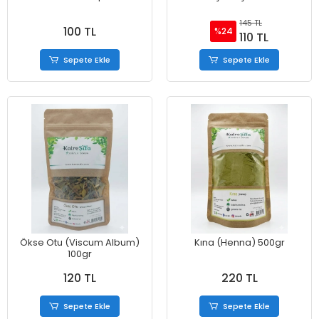
145 TL
100 TL
%24
110 TL
Sepete Ekle
Sepete Ekle
Ökse Otu (Viscum Album)
Kına (Henna) 500gr
100gr
120 TL
220 TL
Sepete Ekle
Sepete Ekle