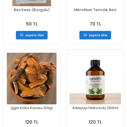
Bez Kese (Büzgülü)
Mikrofiber Temizlik Bezi
50 TL
70 TL
Sepete Ekle
Sepete Ekle
Işgın Kökü Kurusu 100gr
Adaçayı Hidrosolü 250ml
120 TL
120 TL