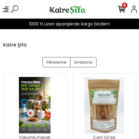
0
1000 tl üzeri siparişlerde kargo bizden!
Katre Şifa
Filtreleme
Sıralama
Vakumlu Kapak
Çam Çırası