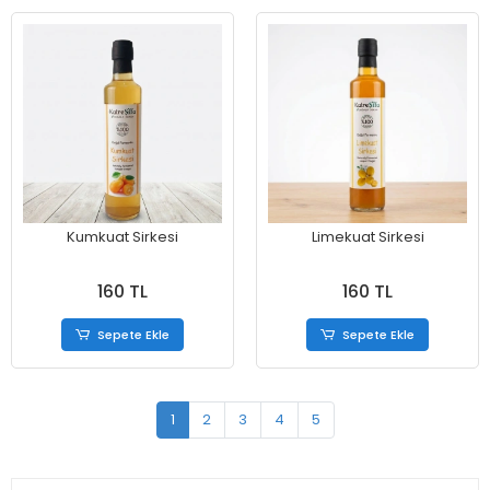
Kumkuat Sirkesi
Limekuat Sirkesi
160 TL
160 TL
Sepete Ekle
Sepete Ekle
1
2
3
4
5